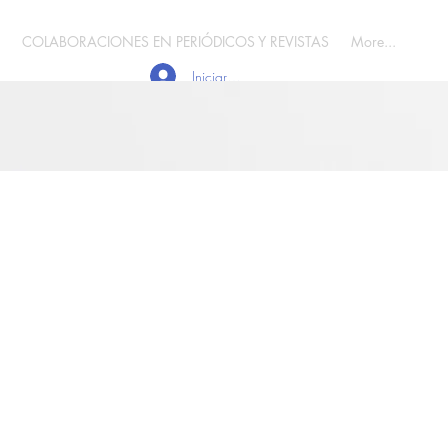
COLABORACIONES EN PERIÓDICOS Y REVISTAS
More...
Iniciar sesión
 Uruguay
iniendo la vida digna: análisis de la sentencia sobre la eutanasia 