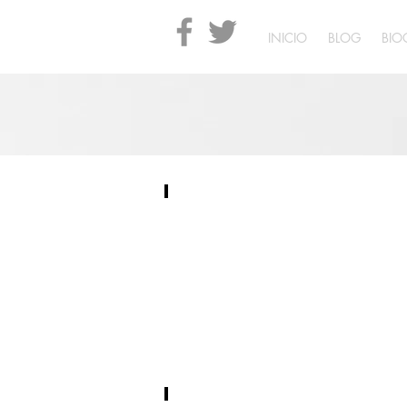
INICIO
BLOG
BIO
La libertad y las libertades
Abril
17
de
2026
EUNSA