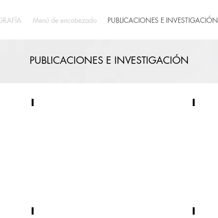
GRAFÍA
Menú de encabezado
PUBLICACIONES E INVESTIGACIÓN
PUBLICACIONES E INVESTIGACIÓN
Análisis de la Ley núm. 20.431 sobre Muerte Digna en
Redef
Abril
Enero
8
27
de
de
2026
2025
Revista
Revista
jurídica
jurídica
UNAM
UNAM