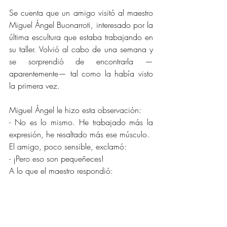
Se cuenta que un amigo visitó al maestro 
Miguel Ángel Buonarroti, interesado por la 
última escultura que estaba trabajando en 
su taller. Volvió al cabo de una semana y 
se sorprendió de encontrarla —
aparentemente— tal como la había visto 
la primera vez.
Miguel Ángel le hizo esta observación:
- No es lo mismo. He trabajado más la 
expresión, he resaltado más ese músculo.
El amigo, poco sensible, exclamó:
- ¡Pero eso son pequeñeces!
A lo que el maestro respondió:
- ¡Pero las pequeñeces hacen la obra de 
arte!
Los seres humanos tenemos la capacidad 