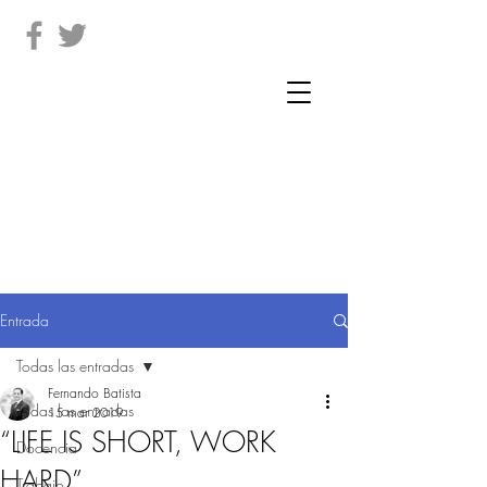
Entrada
Todas las entradas
Fernando Batista
Todas las entradas
15 mar 2019
“LIFE IS SHORT, WORK
Docencia
HARD”
Trabajo