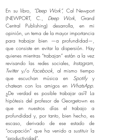
En su libro, 
“Deep Work”,
 Cal Newport 
(NEWPORT, C., 
Deep Work,
 Grand 
Central Publishing) desarrolla, en mi 
opinión, un tema de la mayor importancia 
para trabajar bien —a profundidad—, 
que consiste en evitar la dispersión. Hay 
quienes mientras “trabajan” están a la vez 
revisando las redes sociales, 
Instagram, 
Twitter
 y/o 
Facebook
, al mismo tiempo 
que escuchan música en 
Spotify
 y 
chatean con los amigos en 
WhatsApp
. 
¿De verdad es posible trabajar así? La 
hipótesis del profesor de Georgetown es 
que en nuestros días el trabajo a 
profundidad y, por tanto, bien hecho, es 
escaso, derivado de ese estado de 
“ocupación” que ha venido a sustituir la 
“productividad”.  