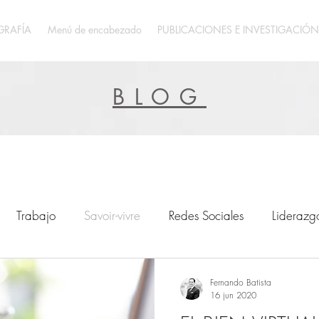
GRAFÍA
Menú de encabezado
PUBLICACIONES E INVESTIGACIÓN
BLOG
Trabajo
Savoir-vivre
Redes Sociales
Liderazg
anos
Fernando Batista
16 jun 2020