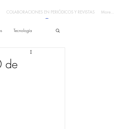
COLABORACIONES EN PERIÓDICOS Y REVISTAS
More...
Iniciar sesión
es
Tecnología
 de