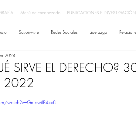
GRAFÍA
Menú de encabezado
PUBLICACIONES E INVESTIGACIÓN
bajo
Savoir-vivre
Redes Sociales
Liderazgo
Relacion
br 2024
É SIRVE EL DERECHO? 30
e 2022
com/watch?v=GmpwiIP4xx8